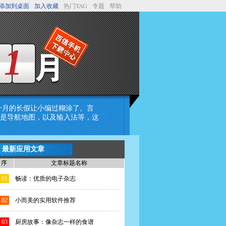
添加到桌面
加入收藏
热门TAG
专题
帮助
11
是十月的长假让小编过糊涂了。言
是导航地图，以及输入法等，这
最新应用文章
序
文章标题名称
01
畅读：优质的电子杂志
02
小而美的实用软件推荐
03
厨房故事：像杂志一样的食谱