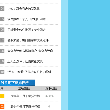
04
小知：新奇有趣的新媒体
05
软件推荐：享受《片刻》闲暇
06
手机安全软件推荐：专业强大
07
暑假来袭，出门旅游带大众点评
08
大众点评怎么添加商户_大众点评商
户添
09
上大众点评，让消费更实惠
10
“平安一账通”估值功能开启，理财
更便
过往期下载排行榜
序
过往期数
总下载数
01
2014年10月下载排行榜
762076
02
2014年08月下载排行榜
0