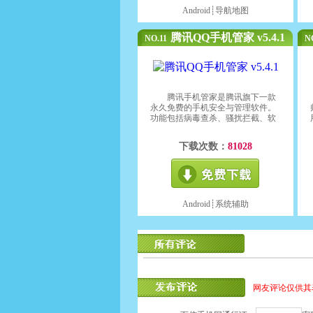
Android┊
导航地图
腾讯QQ手机管家 v5.4.1
NO.11
N
腾讯手机管家是腾讯旗下一款
永久免费的手机安全与管理软件。
功能包括病毒查杀、骚扰拦截、软
件权限管理、手机防盗及安全防
护，用户流量监控、空间清理、体
下载次数：
81028
检加速、软件管理等高端智能化功
能。
Android┊
系统辅助
网友评论仅供其