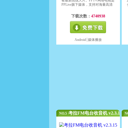
看最新院线大片。PPTV网络电视是
PPLive旗下媒体，支持对海量高清
影视内容的“直播+点播”功能。可在
线观看“电影、电视剧、动漫、综
下载次数：
4740938
艺、体育直播、游戏竞技、财经资
讯”等丰富视频娱乐节目并且完全免
费，是广受网友推崇的装机必备软
件。
Android┊
媒体播放
考拉FM电台收音机 v2.3.15
NO.5
N