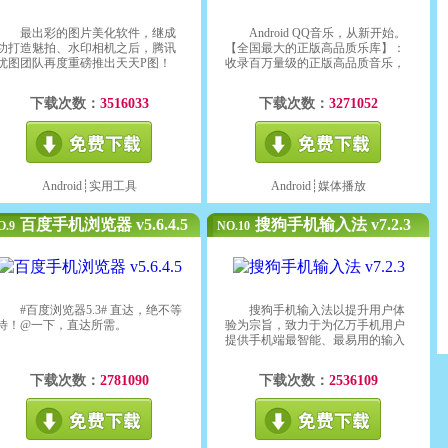
最出彩的图片美化软件，继成
Android QQ音乐，从新开始。
功打造魅拍、水印相机之后，腾讯
【全国最大的正版高品质乐库】：
优图团队再度重磅推出天天P图！
收录百万量级的正版高品质音乐，
让你畅享听觉盛宴。
下载次数：
3516033
下载次数：
3271052
Android┊
实用工具
Android┊
媒体播放
百度手机浏览器 v5.6.4.5
搜狗手机输入法 v7.2.3
O.9
NO.10
#百度浏览器5.3# 直达，绝不等
搜狗手机输入法以提升用户体
待！@一下，直达所需。
验为宗旨，致力于为亿万手机用户
提供手机端最智能、最易用的输入
法产品。拥有140万超大词库、算法
智能、首选率高、响应速度快等优
下载次数：
2781090
下载次数：
2536109
秀基础品质。