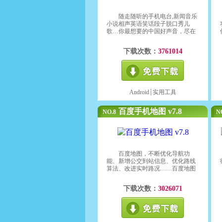
随走随听的手机电台,新闻音乐
小说相声英语笑话段子脱口秀儿
歌…你最想要的中国好声音，尽在
考拉FM手机电台！
下载次数：
3761014
Android┊
实用工具
百度手机地图 v7.8
NO.8
N
百度地图，不断优化导航功
能、新增公交到站信息、优化路线
算法、改进实时路况……百度地图
在一如既往地努力提升您的出行体
验，从未懈怠！
下载次数：
3026071