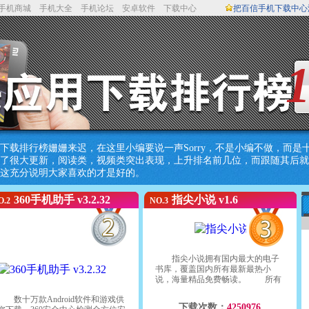
手机商城
手机大全
手机论坛
安卓软件
下载中心
把百信手机下载中心
新下载排行榜姗姗来迟，在这里小编要说一声Sorry，不是小编不做，而
了很大更新，阅读类，视频类突出表现，上升排名前几位，而跟随其后就
这充分说明大家喜欢的才是好的。
360手机助手 v3.2.32
指尖小说 v1.6
O.2
NO.3
指尖小说拥有国内最大的电子
书库，覆盖国内所有最新最热小
说，海量精品免费畅读。 所有
连载小说同步更新，让爱看小说的
数十万款Android软件和游戏供
您追更不再苦恼。 支持离线阅
下载次数：
4250976