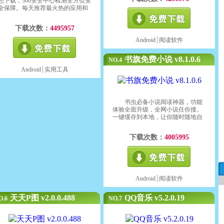
您下载，360安全中心检测全方位安
读，极限省流量的一键缓存，让您
全保障。每天推荐最火热的应用和
看书无忧。
最好玩的游戏，让您轻松成为时尚
的玩机达人。
下载次数：
4495957
Android┊
阅读软件
书旗免费小说 v8.1.0.6
NO.4
Android┊
实用工具
书虫必备小说阅读神器，功能
体验全面升级，全网小说任你搜。
一键缓存到本地，让你随时随地自
由畅读。千万书友正在使用，还不
快来下载！
下载次数：
4005995
Android┊
阅读软件
天天P图 v2.0.0.488
QQ音乐 v5.2.0.19
O.6
NO.7