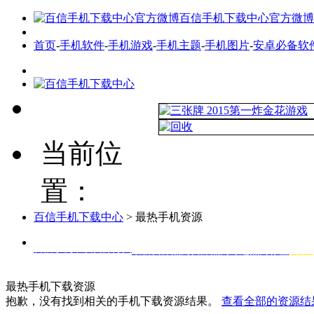
百信手机下载中心官方微博
首页
-
手机软件
-
手机游戏
-
手机主题
-
手机图片
-
安卓必备软
当前位
置：
百信手机下载中心
> 最热手机资源
百信手机下载资源分类
最新资源
热门资源
热门专题
热门标签
安卓
最热手机下载资源
抱歉，没有找到相关的手机下载资源结果。
查看全部的资源结