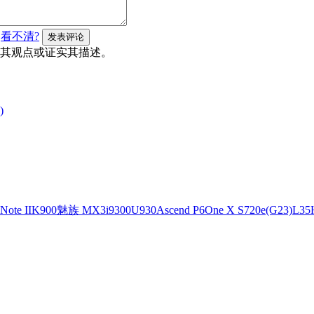
看不清?
其观点或证实其描述。
)
ote II
K900
魅族 MX3
i9300
U930
Ascend P6
One X S720e(G23)
L35