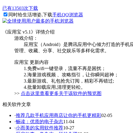
已有13503次下载
同时给生活增姿,下载
手机QQ浏览器
《应用宝 v5.1》详情介绍
游戏介绍：
应用宝（Android）是腾讯应用中心倾力打造的手
管理、收藏、分享、社交娱乐等多样化需求。
应用宝 更新内容
1.免费wifi一键登录，流量不再是困扰；
2.海量游戏视频 、攻略指引，让你瞬间超神；
3.最新游戏、礼包抢先订阅，精彩不再错过;
4.批量卸载应用,清理更轻松。
>>
点击这里查看更多关于该软件的预览图
相关软件文章
·
推荐几款手机应用商店让你的手机更精彩
02-05
·
畅读：优质的电子杂志
11-04
·
小而美的实用软件推荐
10-27