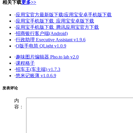
相关下载
更多>>
·
应用宝官方最新版下载|应用宝安卓手机版下载
·
应用宝手机版下载_应用宝安卓版下载
·
应用宝手机版下载_腾讯应用宝官方下载
·
招商银行客户端(Android)
·
行政助理 Executive Assistant v1.9.6
·
Q版手电筒 QLight v1.0.9
·
趣味图片编辑器 Pho.to lab v2.0
·
课程格子
·
招车王(车主端) v1.7.3
·
悠米记账薄 v1.0.6.9
发表评论
内
容：