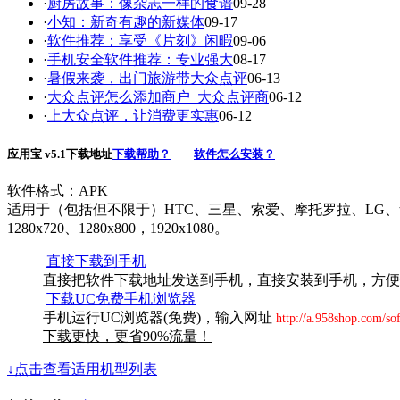
·
厨房故事：像杂志一样的食谱
09-28
·
小知：新奇有趣的新媒体
09-17
·
软件推荐：享受《片刻》闲暇
09-06
·
手机安全软件推荐：专业强大
08-17
·
暑假来袭，出门旅游带大众点评
06-13
·
大众点评怎么添加商户_大众点评商
06-12
·
上大众点评，让消费更实惠
06-12
应用宝 v5.1下载地址
下载帮助？
软件怎么安装？
软件格式：APK
适用于（包括但不限于）HTC、三星、索爱、摩托罗拉、LG、华为、中兴等品牌
1280x720、1280x800，1920x1080。
直接下载到手机
直接把软件下载地址发送到手机，直接安装到手机，方便
下载UC免费手机浏览器
手机运行UC浏览器(免费)，输入网址
http://a.958shop.com/so
下载更快，更省90%流量！
↓点击查看适用机型列表