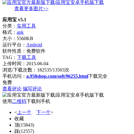
查看更多图片>>
应用宝 v5.1
分类：
实用工具
格式：
apk
大小：5560KB
运行平台：
Android
软件性质：免费软件
TAG：
下载工具
上传时间：2015-06-04
浏览/下载次数：182535/13503次
手机访问：
a.958shop.com/soft/96255.html
下载完全
免费
查看评论
编写评论
使用
二维码
下载到手机
<
上一个
下一个
>
收藏
顶
(
15843
)
踩
(
12557
)