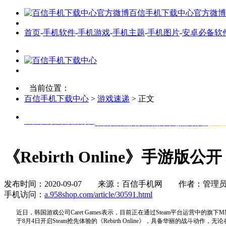
百信手机下载中心官方微博
首页
-
手机软件
-
手机游戏
-
手机主题
-
手机图片
-
安卓必备软
当前位置：
百信手机下载中心
>
游戏速递
> 正文
百信手机下载资源分类
最新资源
热门资源
热门专题
热门标签
安卓
《Rebirth Online》手游版
发布时间：2020-09-07 来源：百信手机网 作者：管理
手机访问：
a.958shop.com/article/30591.html
近日，韩国游戏公司Caret Games表示，目前正在通过Steam平台运营中的旗下MMOR
于8月4日开启Steam抢先体验的《Rebirth Online》，具备华丽的战斗动