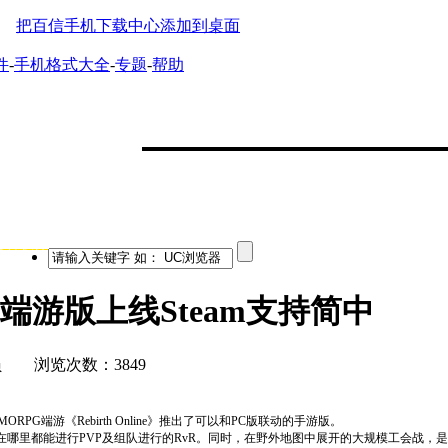
把百信手机下载中心添加到桌面
件
-
手机格式大全
-
专题
-
帮助
必备软件
公开 端游版上线Steam支持简中
员 浏览次数：3849
PG端游《Rebirth Online》推出了可以和PC版联动的手游版。
作，无论在哪里都能进行PVP及组队进行的RvR。同时，在野外地图中展开的大规模工会战