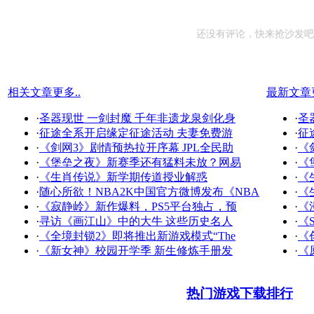
还没有评论，快来抢沙发吧
相关文章
更多..
最新文章
·
圣器现世 一剑封魔 千年非遗龙泉剑化身
·
圣
·
征途全系开启缘定征途活动 夫妻免费游
·
征
·
《剑网3》剧情预热拉开序幕 JPL全民助
·
《
·
《堡垒之夜》新赛季还有猛料未放？网易
·
《
·
《生肖传说》新学期传道授业解惑
·
《
·
随心所欲！NBA2K中国官方微博发布《NBA
·
《
·
《寂静岭》新作爆料，PS5平台独占，预
·
《
·
寻访《画江山》中的大牛 这些历史名人
·
《S
·
《全境封锁2》即将推出新游戏模式“The
·
《
·
《新女神》校园开学季 新生修炼手册发
·
《
热门游戏下载排行