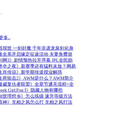
~
更多..
器现世 一剑封魔 千年非遗龙泉剑化身
途全系开启缘定征途活动 夫妻免费游
剑网3》剧情预热拉开序幕 JPL全民助
堡垒之夜》新赛季还有猛料未放？网易
生肖传说》新学期传道授业解惑
生死狙击2》AWM是什么？AWM简介
漫威复仇者联盟》全章节通关流程+全
eek Girl:Fog Ⅰ》隐藏人物有哪些
创世理想乡》怎么练级 速升等级方法
原神》无相之风怎么打 无相之风打法