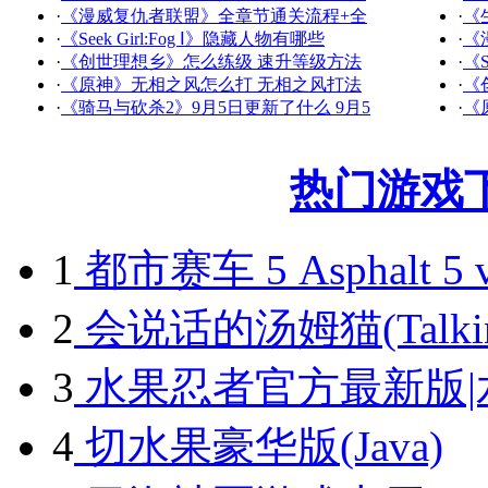
·
《漫威复仇者联盟》全章节通关流程+全
·
《
·
《Seek Girl:Fog Ⅰ》隐藏人物有哪些
·
《
·
《创世理想乡》怎么练级 速升等级方法
·
《S
·
《原神》无相之风怎么打 无相之风打法
·
《
·
《骑马与砍杀2》9月5日更新了什么 9月5
·
《
热门游戏
1
都市赛车 5 Asphalt 5 v
2
会说话的汤姆猫(Talking 
3
水果忍者官方最新版|
4
切水果豪华版(Java)