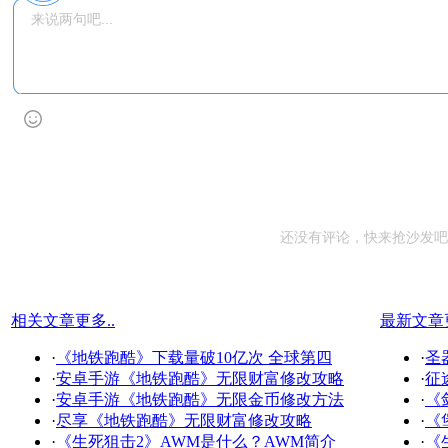
还没有评论，快来抢沙发吧
相关文章
更多..
最新文章
·
《地铁跑酷》下载量破10亿次 全球第四
·
圣
·
安卓手游《地铁跑酷》无限财富修改攻略
·
征
·
安卓手游《地铁跑酷》无限金币修改方法
·
《
·
尽享《地铁跑酷》无限财富修改攻略
·
《
·
《生死狙击2》AWM是什么？AWM简介
·
《