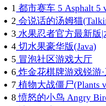
1
都市赛车 5 Asphalt 5 v
2
会说话的汤姆猫(Talking 
3
水果忍者官方最新版|
4
切水果豪华版(Java)
5
冒泡社区游戏大厅
6
炸金花棋牌游戏锐游·
7
植物大战僵尸(Plants vs.
8
愤怒的小鸟 Angry Birds