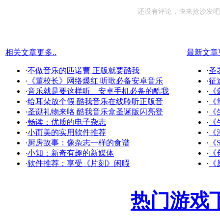
还没有评论，快来抢沙发吧
相关文章
更多..
最新文章
·
不做音乐的匹诺曹 正版就要酷我
·
圣
·
《董校长》网络爆红 听歌必备安卓音乐
·
征
·
音乐就是要这样听 安卓手机必备的酷我
·
《
·
给耳朵放个假 酷我音乐在线聆听正版音
·
《
·
圣诞礼物来咯 酷我音乐盒圣诞版闪亮登
·
《
·
畅读：优质的电子杂志
·
《
·
小而美的实用软件推荐
·
《
·
厨房故事：像杂志一样的食谱
·
《S
·
小知：新奇有趣的新媒体
·
《
·
软件推荐：享受《片刻》闲暇
·
《
热门游戏