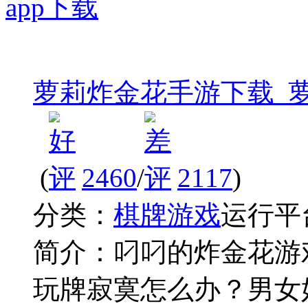
萝莉炸金花手游下载_萝
(
2460
/
2117
)
分类：
棋牌游戏
运行平
简介：
叼叼的炸金花游
玩牌寂寞怎么办？男女