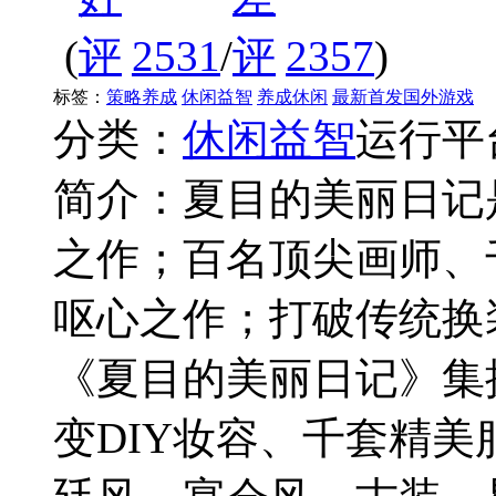
(
2531
/
2357
)
标签：
策略养成
休闲益智
养成休闲
最新首发国外游戏
分类：
休闲益智
运行平
简介：
夏目的美丽日记
之作；百名顶尖画师、
呕心之作；打破传统换
《夏目的美丽日记》集
变DIY妆容、千套精