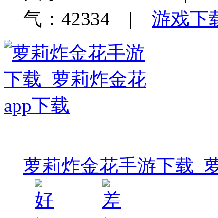
气：42334 |
游戏下
萝莉炸金花手游下载_萝