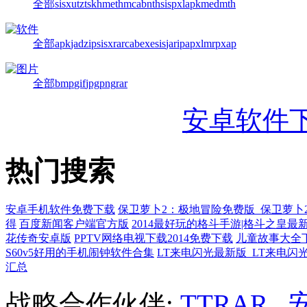
全部
sisx
utz
tsk
hme
thm
cab
nth
sis
pxl
apk
med
mth
全部
apk
jad
zip
sisx
rar
cab
exe
sis
jar
ipa
pxl
mrp
xap
全部
bmp
gif
jpg
png
rar
安卓软件
热门搜索
安卓手机软件免费下载
保卫萝卜2：极地冒险免费版_保卫萝卜
得
百度新闻客户端官方版
2014最好玩的格斗手游|格斗之皇最
花传奇安卓版
PPTV网络电视下载2014免费下载
儿童故事大全
S60v5好用的手机闹钟软件合集
LT来电闪光最新版_LT来电闪
汇总
战略合作伙伴:
TTRAR