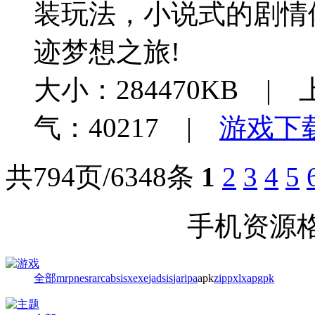
装玩法，小说式的剧情
迹梦想之旅!
大小：284470KB | 
气：40217 |
游戏下
共794页/6348条
1
2
3
4
5
手机资源
全部
mrp
nes
rar
cab
sisx
exe
jad
sis
jar
ipa
apk
zip
pxl
xap
gpk