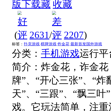
版下载
收藏
(
2631
/
2207
)
标签：
扑克游戏
棋牌游戏
炸金花
最新首发国外游戏
分类：
手机游戏
运行平
简介：
炸金花，诈金花
牌”、“开心三张”、“炸
天”、“三跟”、“飘三
戏。它玩法简单，注重