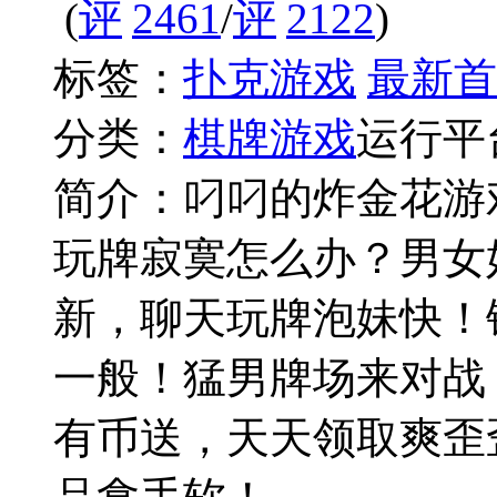
(
2461
/
2122
)
标签：
扑克游戏
最新首
分类：
棋牌游戏
运行平
简介：
叼叼的炸金花游
玩牌寂寞怎么办？男女
新，聊天玩牌泡妹快！
一般！猛男牌场来对战
有币送，天天领取爽歪