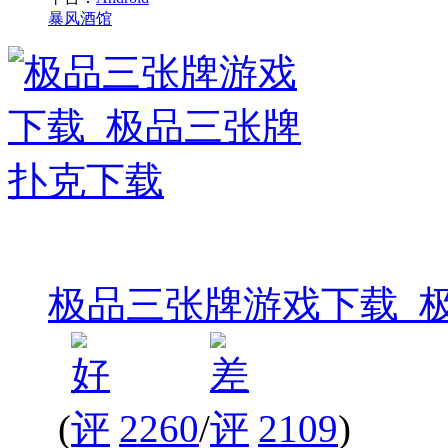
暴风酒馆
极品三张牌游戏下载_
(
2260
/
2109
)