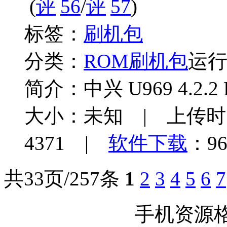
(
56
/
57
)
标签：
刷机包
分类：
ROM刷机包
运
简介：
中兴 U969 4.2.2
大小：未知 | 上传时间：
4371 |
软件下载
：96
共33页/257条
1
2
3
4
5
6
7
手机资源