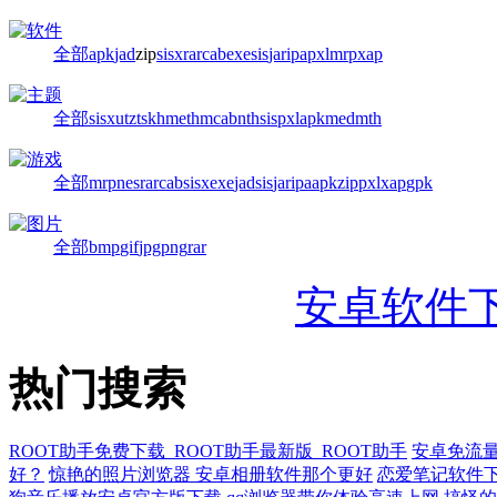
全部
apk
jad
zip
sisx
rar
cab
exe
sis
jar
ipa
pxl
mrp
xap
全部
sisx
utz
tsk
hme
thm
cab
nth
sis
pxl
apk
med
mth
全部
mrp
nes
rar
cab
sisx
exe
jad
sis
jar
ipa
apk
zip
pxl
xap
gpk
全部
bmp
gif
jpg
png
rar
安卓软件
热门搜索
ROOT助手免费下载_ROOT助手最新版_ROOT助手
安卓免流
好？
惊艳的照片浏览器 安卓相册软件那个更好
恋爱笔记软件