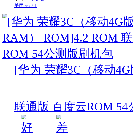
美团 v6.7.1
[华为 荣耀3C（移动4G版/
联通版 百度云ROM 5