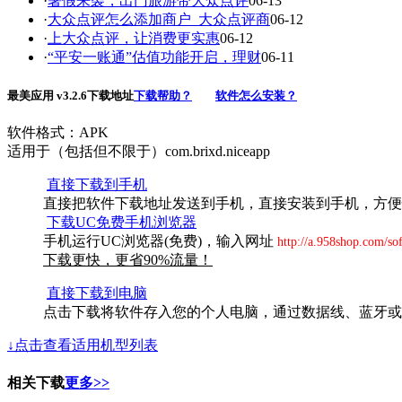
·
暑假来袭，出门旅游带大众点评
06-13
·
大众点评怎么添加商户_大众点评商
06-12
·
上大众点评，让消费更实惠
06-12
·
“平安一账通”估值功能开启，理财
06-11
最美应用 v3.2.6下载地址
下载帮助？
软件怎么安装？
软件格式：APK
适用于（包括但不限于）com.brixd.niceapp
直接下载到手机
直接把软件下载地址发送到手机，直接安装到手机，方便
下载UC免费手机浏览器
手机运行UC浏览器(免费)，输入网址
http://a.958shop.com/so
下载更快，更省90%流量！
直接下载到电脑
点击下载将软件存入您的个人电脑，通过数据线、蓝牙或
↓点击查看适用机型列表
相关下载
更多>>