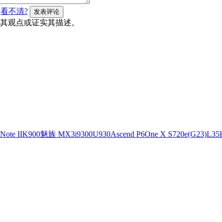
看不清?
其观点或证实其描述。
ote II
K900
魅族 MX3
i9300
U930
Ascend P6
One X S720e(G23)
L35