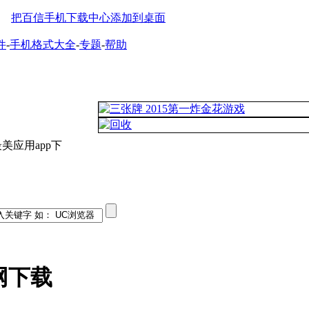
把百信手机下载中心添加到桌面
件
-
手机格式大全
-
专题
-
帮助
最美应用app下
网下载