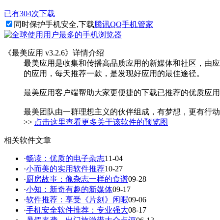
已有304次下载
同时保护手机安全,下载
腾讯QQ手机管家
《最美应用 v3.2.6》详情介绍
最美应用是收集和传播高品质应用的新媒体和社区，由应
的应用，每天推荐一款，是发现好应用的最佳途径。
最美应用客户端帮助大家更便捷的下载已推荐的优质应用
最美团队由一群理想主义的伙伴组成，有梦想，更有行动
>>
点击这里查看更多关于该软件的预览图
相关软件文章
·
畅读：优质的电子杂志
11-04
·
小而美的实用软件推荐
10-27
·
厨房故事：像杂志一样的食谱
09-28
·
小知：新奇有趣的新媒体
09-17
·
软件推荐：享受《片刻》闲暇
09-06
·
手机安全软件推荐：专业强大
08-17