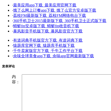
·
最美应用app下载_最美应用官网下载
·
饿了么网上订餐app下载_饿了么官方安卓版下载
·
荔枝FM最新版下载_荔枝FM网络电台下载
·
360手机卫士2015最新版下载_360手机卫士正式版下载
·
蜻蜓fm安卓版下载_蜻蜓fm收音机下载
·
暴风影音手机版下载_暴风影音官方下载
·
有道词典手机版官方下载_有道词典下载
·
猿题库官网下载_猿题库手机版下载
·
千牛卖家版官方下载_千牛工作平台下载
·
余味全球美食app下载_余味app官网最新版下载
发表评论
内
容：