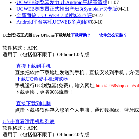
·
UCWEB浏览器发力-出Android平板高清版
11-07
·
UCWEB浏览器正式推出塞班3(Symbian^3)专版
04-11
·
全新面貌，UCWEB 7.4浏览器点评
09-27
·
Android平台实现UCWEB多点触控
08-10
UC浏览器正式版 For OPhone下载地址
下载帮助？
软件怎么安装？
软件格式：APK
适用于（包括但不限于）OPhone1.0专版
直接下载到手机
直接把软件下载地址发送到手机，直接安装到手机，方便
下载UC免费手机浏览器
手机运行UC浏览器(免费)，输入网址
http://a.958shop.com/so
下载更快，更省90%流量！
直接下载到电脑
点击下载将软件存入您的个人电脑，通过数据线、蓝牙或
↓点击查看适用机型列表
软件格式：APK
适用于（包括但不限于）OPhone2.0专版