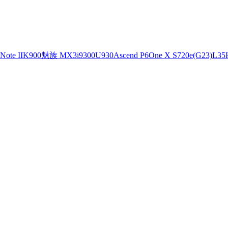
ote II
K900
魅族 MX3
i9300
U930
Ascend P6
One X S720e(G23)
L35