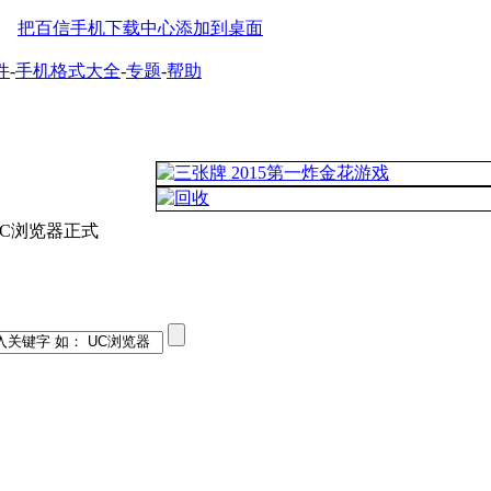
把百信手机下载中心添加到桌面
件
-
手机格式大全
-
专题
-
帮助
UC浏览器正式