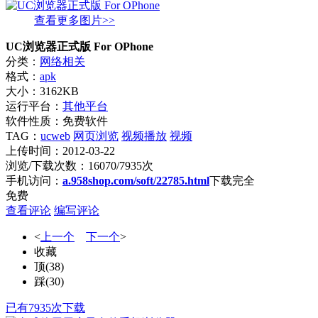
查看更多图片>>
UC浏览器正式版 For OPhone
分类：
网络相关
格式：
apk
大小：3162KB
运行平台：
其他平台
软件性质：免费软件
TAG：
ucweb
网页浏览
视频播放
视频
上传时间：2012-03-22
浏览/下载次数：16070/7935次
手机访问：
a.958shop.com/soft/22785.html
下载完全
免费
查看评论
编写评论
<
上一个
下一个
>
收藏
顶
(
38
)
踩
(
30
)
已有7935次下载