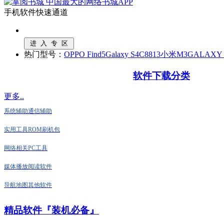
手机软件快速通道
热门型号：
OPPO Find5
Galaxy S4
C8813
小米M3
GALAXY N
软件下载分类
更多..
系统辅助
通信辅助
实用工具
ROM刷机包
网络相关
PC工具
媒体播放
阅读软件
导航地图
其他软件
精品软件『装机必备』