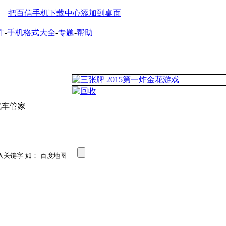
把百信手机下载中心添加到桌面
件
-
手机格式大全
-
专题
-
帮助
汽车管家