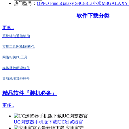
热门型号：
OPPO Find5
Galaxy S4
C8813
小米M3
GALAXY N
软件下载分类
更多..
系统辅助
通信辅助
实用工具
ROM刷机包
网络相关
PC工具
媒体播放
阅读软件
导航地图
其他软件
精品软件『装机必备』
更多..
UC浏览器手机版下载|UC浏览器官