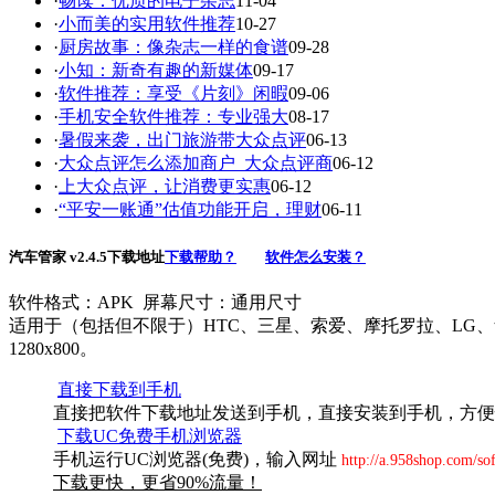
·
畅读：优质的电子杂志
11-04
·
小而美的实用软件推荐
10-27
·
厨房故事：像杂志一样的食谱
09-28
·
小知：新奇有趣的新媒体
09-17
·
软件推荐：享受《片刻》闲暇
09-06
·
手机安全软件推荐：专业强大
08-17
·
暑假来袭，出门旅游带大众点评
06-13
·
大众点评怎么添加商户_大众点评商
06-12
·
上大众点评，让消费更实惠
06-12
·
“平安一账通”估值功能开启，理财
06-11
汽车管家 v2.4.5下载地址
下载帮助？
软件怎么安装？
软件格式：APK 屏幕尺寸：通用尺寸
适用于（包括但不限于）HTC、三星、索爱、摩托罗拉、LG、华为、中兴等品牌
1280x800。
直接下载到手机
直接把软件下载地址发送到手机，直接安装到手机，方便
下载UC免费手机浏览器
手机运行UC浏览器(免费)，输入网址
http://a.958shop.com/so
下载更快，更省90%流量！