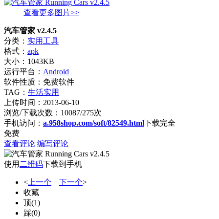
查看更多图片>>
汽车管家 v2.4.5
分类：
实用工具
格式：
apk
大小：1043KB
运行平台：
Android
软件性质：免费软件
TAG：
生活实用
上传时间：2013-06-10
浏览/下载次数：10087/275次
手机访问：
a.958shop.com/soft/82549.html
下载完全
免费
查看评论
编写评论
使用
二维码
下载到手机
<
上一个
下一个
>
收藏
顶
(
1
)
踩
(
0
)