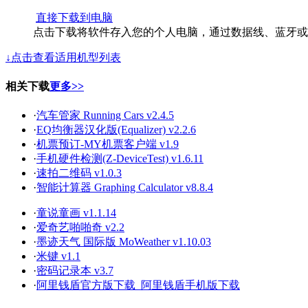
直接下载到电脑
点击下载将软件存入您的个人电脑，通过数据线、蓝牙或
↓点击查看适用机型列表
相关下载
更多>>
·
汽车管家 Running Cars v2.4.5
·
EQ均衡器汉化版(Equalizer) v2.2.6
·
机票预订-MY机票客户端 v1.9
·
手机硬件检测(Z-DeviceTest) v1.6.11
·
速拍二维码 v1.0.3
·
智能计算器 Graphing Calculator v8.8.4
·
童说童画 v1.1.14
·
爱奇艺啪啪奇 v2.2
·
墨迹天气 国际版 MoWeather v1.10.03
·
米键 v1.1
·
密码记录本 v3.7
·
阿里钱盾官方版下载_阿里钱盾手机版下载