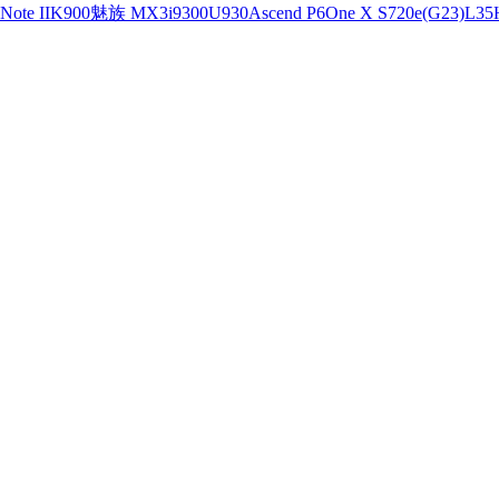
ote II
K900
魅族 MX3
i9300
U930
Ascend P6
One X S720e(G23)
L35