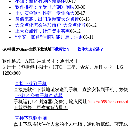
·
小知：新奇有趣的新媒体
09-17
·
软件推荐：享受《片刻》闲暇
09-06
·
手机安全软件推荐：专业强大
08-17
·
暑假来袭，出门旅游带大众点评
06-13
·
大众点评怎么添加商户_大众点评商
06-12
·
上大众点评，让消费更实惠
06-12
·
“平安一账通”估值功能开启，理财
06-11
GO锁屏之Ginny主题下载地址
下载帮助？
软件怎么安装？
软件格式：APK 屏幕尺寸：通用尺寸
适用于（包括但不限于）HTC、三星、索爱、摩托罗拉、LG、华为、中兴等品牌
1280x800。
直接下载到手机
直接把软件下载地址发送到手机，直接安装到手机，方便
下载UC免费手机浏览器
手机运行UC浏览器(免费)，输入网址
http://a.958shop.com/so
下载更快，更省90%流量！
直接下载到电脑
点击下载将软件存入您的个人电脑，通过数据线、蓝牙或