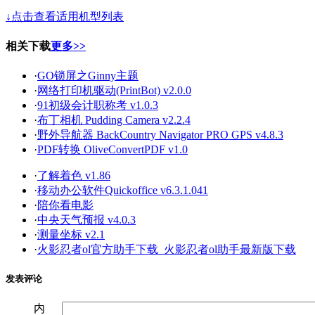
↓点击查看适用机型列表
相关下载
更多>>
·
GO锁屏之Ginny主题
·
网络打印机驱动(PrintBot) v2.0.0
·
91初级会计职称考 v1.0.3
·
布丁相机 Pudding Camera v2.2.4
·
野外导航器 BackCountry Navigator PRO GPS v4.8.3
·
PDF转换 OliveConvertPDF v1.0
·
了解着色 v1.86
·
移动办公软件Quickoffice v6.3.1.041
·
陪你看电影
·
中央天气预报 v4.0.3
·
测量坐标 v2.1
·
火影忍者ol官方助手下载_火影忍者ol助手最新版下载
发表评论
内