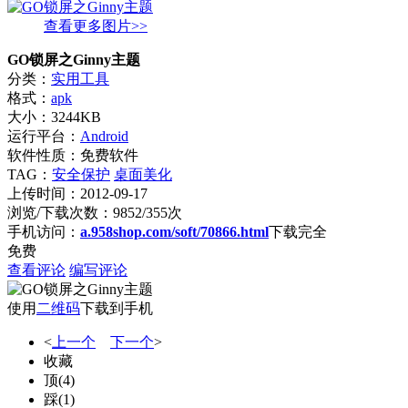
查看更多图片>>
GO锁屏之Ginny主题
分类：
实用工具
格式：
apk
大小：3244KB
运行平台：
Android
软件性质：免费软件
TAG：
安全保护
桌面美化
上传时间：2012-09-17
浏览/下载次数：9852/355次
手机访问：
a.958shop.com/soft/70866.html
下载完全
免费
查看评论
编写评论
使用
二维码
下载到手机
<
上一个
下一个
>
收藏
顶
(
4
)
踩
(
1
)