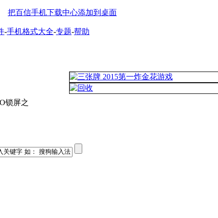
把百信手机下载中心添加到桌面
件
-
手机格式大全
-
专题
-
帮助
GO锁屏之