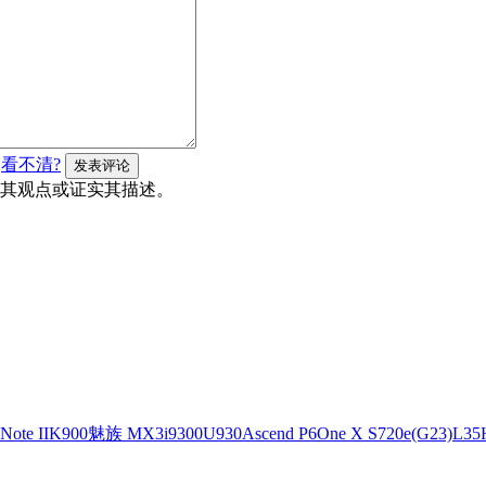
看不清?
其观点或证实其描述。
ote II
K900
魅族 MX3
i9300
U930
Ascend P6
One X S720e(G23)
L35