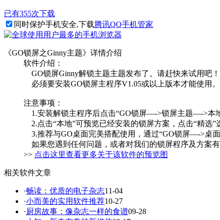
已有355次下载
同时保护手机安全,下载
腾讯QQ手机管家
《GO锁屏之Ginny主题》详情介绍
软件介绍：
GO锁屏Ginny解锁主题主题发布了。请赶快来试用吧！
必须要安装GO锁屏主程序V1.05或以上版本才能使用。
注意事项：
1.安装解锁主程序后点击“GO锁屏—->锁屏主题—->本
2.点击“本地”可预览已经安装的锁屏方案，点击“精选
3.推荐与GO桌面完美搭配使用，通过“GO锁屏—->
如果您遇到任何问题，或者对我们的锁屏程序及方案有
>>
点击这里查看更多关于该软件的预览图
相关软件文章
·
畅读：优质的电子杂志
11-04
·
小而美的实用软件推荐
10-27
·
厨房故事：像杂志一样的食谱
09-28