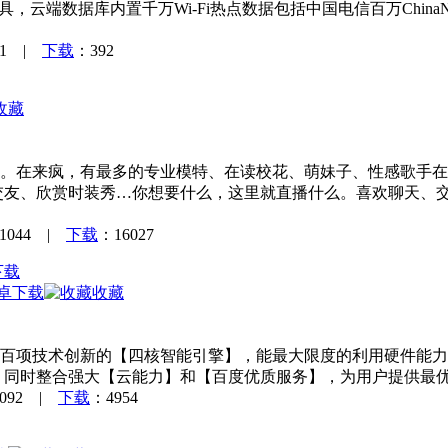
工具，云端数据库内置千万Wi-Fi热点数据包括中国电信百万Chin
01 |
下载
：392
收藏
。在来疯，有最多的专业模特、在读校花、萌妹子、性感歌手在
交友、欣赏时装秀…你想要什么，这里就直播什么。喜欢聊天、
1044 |
下载
：16027
安卓下载
收藏
百项技术创新的【四核智能引擎】，能最大限度的利用硬件能力
 同时整合强大【云能力】和【百度优质服务】，为用户提供最
0092 |
下载
：4954