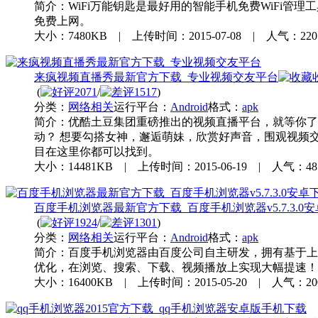
简介：
WiFi万能钥匙是最好用的智能手机免费WiFi管理
免费上网。
大小：7480KB | 上传时间：2015-07-08 | 人气：22
来疯视频直播秀最新官方下载_专业视频交友平台
(
2071
/
1517
)
分类：
网络相关
运行平台：
Android
格式：
apk
简介：
优酷土豆集团重磅推出的视频直播平台，就等你了
动？ 想要勾搭女神，邂逅萌妹，欣赏好声音，围观视频
目在这里你都可以找到。
大小：14481KB | 上传时间：2015-06-19 | 人气：48
百度手机浏览器最新官方下载_百度手机浏览器v5.7.3.0
(
1924
/
1301
)
分类：
网络相关
运行平台：
Android
格式：
apk
简介：
百度手机浏览器由百度公司自主研发，拥有基于上
优化，在浏览、搜索、下载、视频播放上实现大幅提速！
大小：16400KB | 上传时间：2015-05-20 | 人气：2