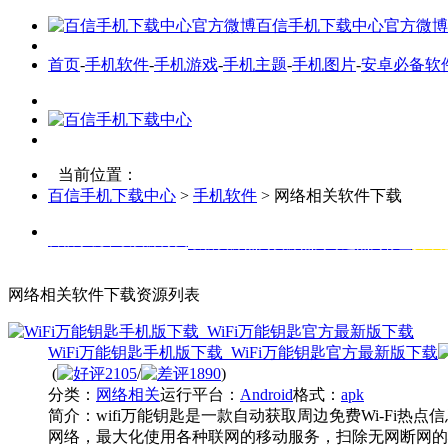
百信手机下载中心官方微博
首页
-
手机软件
-
手机游戏
-
手机主题
-
手机图片
-
安卓必备软
当前位置：
百信手机下载中心
>
手机软件
> 网络相关软件下载
百信手机下载资源分类
最新资源
热门资源
热门专题
热门标签
安卓
网络相关软件下载资源列表
WiFi万能钥匙手机版下载_WiFi万能钥匙官方最新版下载
(
2105
/
1890
)
分类：
网络相关
运行平台：
Android
格式：
apk
简介：
wifi万能钥匙是一款自动获取周边免费Wi-Fi热
网络，最大化使用各种联网的移动服务，扫除无网断网的