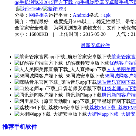
qq手机浏览器2015官方下载_qq手机浏览器安卓版手机下
(
1646
/
999
)
分类：
网络相关
运行平台：
Android
格式：
apk
简介：
性能最好：速度提升50%以上，稳定性最强，
全管家安全检测，为网页浏览和购物支付、文件下载保驾
大小：16800KB | 上传时间：2015-05-20 | 人气：2
最新安卓软件
航班管家官
优酷客户端
人人美图美颜
58同城网客户
咪咕音乐官网下载_
口袋老师app
腾讯新闻客户端
阿
荔枝FM下载_荔枝F
大街网app下载_大街
推荐手机软件