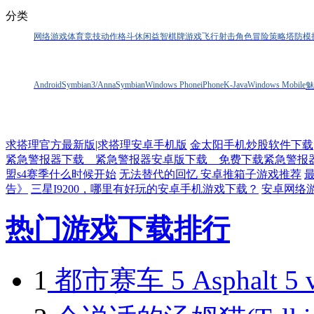
分类
网络游戏
体育竞技
动作格斗
休闲益智
棋牌游戏
飞行射击
角色冒险
策略塔防
模
Android
Symbian3/Anna
Symbian
Windows Phone
iPhone
K-Java
Windows Mobile
魅
求搭理官方最新版|求搭理安卓手机版
金太阳手机炒股软件下载
紧急警报器下载＿紧急警报器安卓版下载＿免费下载紧急警报
盟s4赛季什么时候开始
无法替代的回忆 安卓推箱子游戏推荐
告》
三星I9200，哪里有好玩的安卓手机游戏下载？
安卓网络
热门游戏下载排行
1
都市赛车 5 Asphalt 5 v