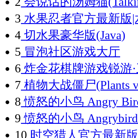
2
会说话的汤姆猫(Talking 
3
水果忍者官方最新版|
4
切水果豪华版(Java)
5
冒泡社区游戏大厅
6
炸金花棋牌游戏锐游·
7
植物大战僵尸(Plants vs.
8
愤怒的小鸟 Angry Birds
9
愤怒的小鸟 Angrybird 
10
时空猎人官方最新版