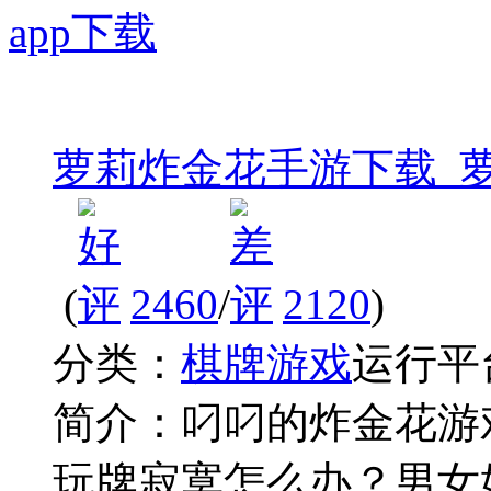
萝莉炸金花手游下载_萝
(
2460
/
2120
)
分类：
棋牌游戏
运行平
简介：
叼叼的炸金花游
玩牌寂寞怎么办？男女