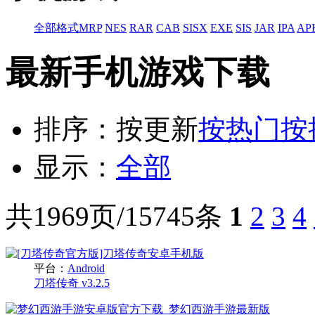
全部格式
MRP
NES
RAR
CAB
SISX
EXE
SIS
JAR
IPA
AP
最新手机游戏下载
排序：
按更新
按热门
按
显示：
全部
共1969页/15745条
1
2
3
4
平台：
Android
刀塔传奇 v3.2.5