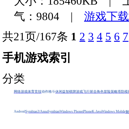
大小：185460KB | 
气：9804 |
游戏下载
共21页/167条
1
2
3
4
5
6
7
手机游戏索引
分类
网络游戏
体育竞技
动作格斗
休闲益智
棋牌游戏
飞行射击
角色冒险
策略塔防
模
Android
Symbian3/Anna
Symbian
Windows Phone
iPhone
K-Java
Windows Mobile
魅