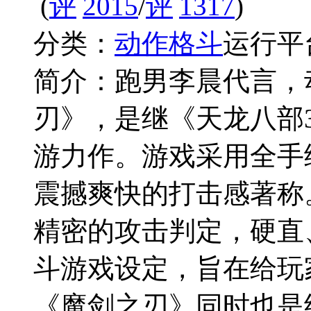
(
2015
/
1317
)
分类：
动作格斗
运行平
简介：
跑男李晨代言，
刃》，是继《天龙八部3
游力作。游戏采用全手
震撼爽快的打击感著称
精密的攻击判定，硬直
斗游戏设定，旨在给玩
《魔剑之刃》同时也是