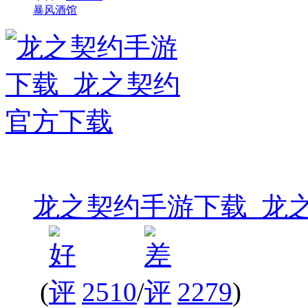
暴风酒馆
龙之契约手游下载_龙
(
2510
/
2279
)