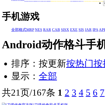
手机游戏
全部格式
MRP
NES
RAR
CAB
SISX
EXE
SIS
JAR
IPA
AP
Android动作格斗
排序：
按更新
按热门
按
显示：
全部
共21页/167条
1
2
3
4
5
6
7