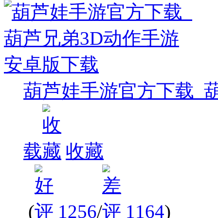
葫芦娃手游官方下载_
载
收藏
(
1256
/
1164
)