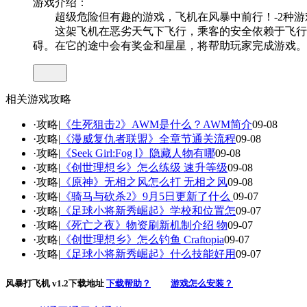
游戏介绍：
超级危险但有趣的游戏，飞机在风暴中前行！-2种游
这架飞机在恶劣天气下飞行，乘客的安全依赖于飞行员
碍。在它的途中会有奖金和星星，将帮助玩家完成游戏。
相关游戏攻略
·攻略|
《生死狙击2》AWM是什么？AWM简介
09-08
·攻略|
《漫威复仇者联盟》全章节通关流程
09-08
·攻略|
《Seek Girl:Fog Ⅰ》隐藏人物有哪
09-08
·攻略|
《创世理想乡》怎么练级 速升等级
09-08
·攻略|
《原神》无相之风怎么打 无相之风
09-08
·攻略|
《骑马与砍杀2》9月5日更新了什么
09-07
·攻略|
《足球小将新秀崛起》学校和位置怎
09-07
·攻略|
《死亡之夜》物资刷新机制介绍 物
09-07
·攻略|
《创世理想乡》怎么钓鱼 Craftopia
09-07
·攻略|
《足球小将新秀崛起》什么技能好用
09-07
风暴打飞机 v1.2下载地址
下载帮助？
游戏怎么安装？