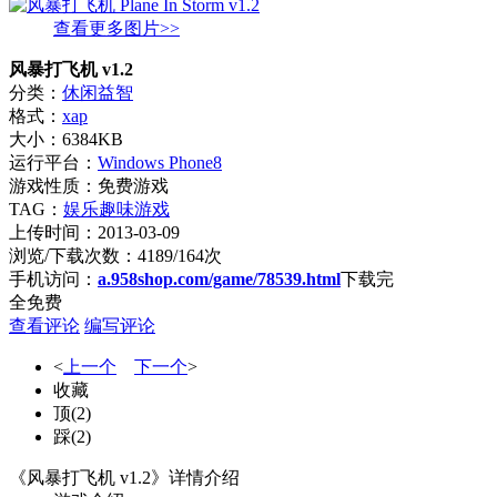
查看更多图片>>
风暴打飞机 v1.2
分类：
休闲益智
格式：
xap
大小：6384KB
运行平台：
Windows Phone8
游戏性质：免费游戏
TAG：
娱乐趣味游戏
上传时间：2013-03-09
浏览/下载次数：4189/164次
手机访问：
a.958shop.com/game/78539.html
下载完
全免费
查看评论
编写评论
<
上一个
下一个
>
收藏
顶
(
2
)
踩
(
2
)
《风暴打飞机 v1.2》详情介绍