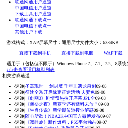
联通网通用户通道
中国电信用户通道
下载工具用户通道
联通网通下载点一
中国电信下载点一
其他用户下载
游戏格式：XAP
屏幕尺寸：通用尺寸
文件大小：6384KB
直接下载到手机
直接下载到电脑
WAP下载
适用于（包括但不限于）Windows Phone 7、7.1、7.5、8
↓点击查看适用机型列表
相关游戏速递
·速递|
圣器现世 一剑封魔 千年非遗龙泉剑
09-08
·速递|
征途全系开启缘定征途活动 夫妻免
09-08
·速递|
《剑网3》剧情预热拉开序幕 JPL全
09-08
·速递|
《堡垒之夜》新赛季还有猛料未放？
09-08
·速递|
《生肖传说》新学期传道授业解惑
09-08
·速递|
随心所欲！NBA2K中国官方微博发布
09-07
·速递|
《寂静岭》新作爆料，PS5平台独占
09-07