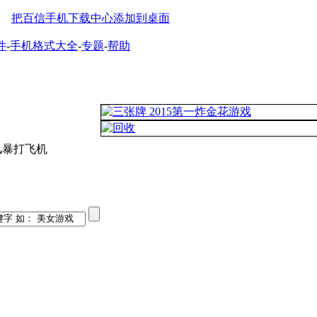
把百信手机下载中心添加到桌面
件
-
手机格式大全
-
专题
-
帮助
风暴打飞机
2