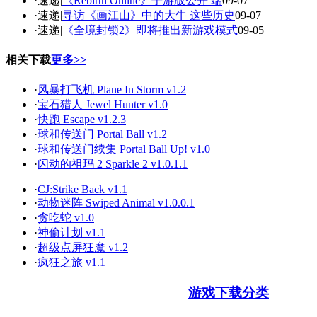
·速递|
《Rebirth Online》手游版公开 端
09-07
·速递|
寻访《画江山》中的大牛 这些历史
09-07
·速递|
《全境封锁2》即将推出新游戏模式
09-05
相关下载
更多>>
·
风暴打飞机 Plane In Storm v1.2
·
宝石猎人 Jewel Hunter v1.0
·
快跑 Escape v1.2.3
·
球和传送门 Portal Ball v1.2
·
球和传送门续集 Portal Ball Up! v1.0
·
闪动的祖玛 2 Sparkle 2 v1.0.1.1
·
CJ:Strike Back v1.1
·
动物迷阵 Swiped Animal v1.0.0.1
·
贪吃蛇 v1.0
·
神偷计划 v1.1
·
超级点屏狂魔 v1.2
·
疯狂之旅 v1.1
游戏下载分类