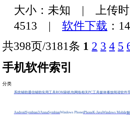
大小：未知 | 上传时间：
4513 |
软件下载
：14
共398页/3181条
1
2
3
4
5
手机软件索引
分类
系统辅助
通信辅助
实用工具
ROM刷机包
网络相关
PC工具
媒体播放
阅读软件
Android
Symbian3/Anna
Symbian
Windows Phone
iPhone
K-Java
Windows Mobile
魅