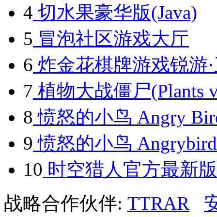
4
切水果豪华版(Java)
5
冒泡社区游戏大厅
6
炸金花棋牌游戏锐游·
7
植物大战僵尸(Plants vs.
8
愤怒的小鸟 Angry Birds
9
愤怒的小鸟 Angrybird 
10
时空猎人官方最新版
战略合作伙伴:
TTRAR