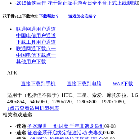
·
2015仙侠巨作 花千骨正版手游今日全平台正式上线测试
花千骨v1.1下载地址
下载帮助？
游戏怎么安装？
联通网通用户通道
中国电信用户通道
下载工具用户通道
联通网通下载点一
中国电信下载点一
其他用户下载
APK
直接下载到手机
直接下载到电脑
WAP下载
适用于（包括但不限于）HTC、三星、索爱、摩托罗拉、LG、华为、中兴等
480x854、540x960、1280x720、1280x800，1920x1080。
↓点击查看适用机型列表
相关游戏速递
·速递|
圣器现世 一剑封魔 千年非遗龙泉剑
09-08
·速递|
征途全系开启缘定征途活动 夫妻免
09-08