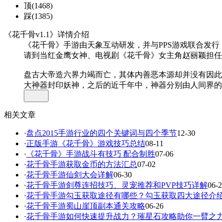
顶
(
1468
)
踩
(
1385
)
《花千骨v1.1》详情介绍
《花千骨》手游由天象互动研发，并与PPS游戏联合发行
请到当红金鹰女神、电视剧《花千骨》女主角赵丽颖担任游
盘古大帝造六界力竭而亡，其体内善恶本源却并没有因此
大神器封印妖神，之后的近千年中，神器分别由人间界的
为人，名曰—花千骨
相关文章
该手游将采用时下最流行的3D引擎开发，有着出色的打
画，以及2D到3D过度的地图展开方式都非常符合玩家
·
盘点2015手游行业的四个关键词与四个季节
12-30
·
正版手游《花千骨》游戏技巧总结
08-11
·
《花千骨》手游战斗有技巧 配合制胜
07-06
·
花千骨手游获取金币的方法汇总
07-02
·
花千骨手游仙剑大会详解
06-30
·
花千骨手游剑尊连招技巧、灵宠推荐和PVP技巧详解
06-
·
花千骨手游勾玉获取途径有哪些？勾玉获取四大途径介
·
花千骨手游蜀山崖顶副本通关攻略
06-26
·
花千骨手游如何快速提升战力？璀星石攻略助你一臂之