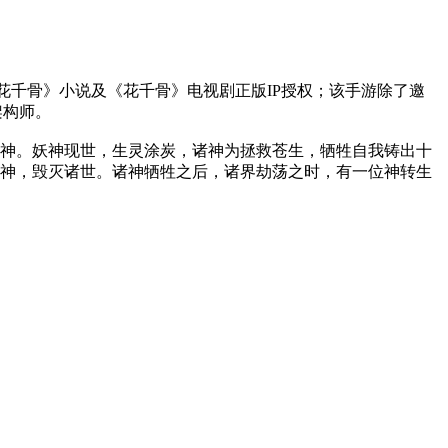
《花千骨》小说及《花千骨》电视剧正版IP授权；该手游除了邀
架构师。
神。妖神现世，生灵涂炭，诸神为拯救苍生，牺牲自我铸出十
神，毁灭诸世。诸神牺牲之后，诸界劫荡之时，有一位神转生
视剧情，将带给玩家视觉和操作的双重享受。其古卷式的剧情动