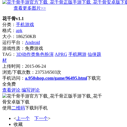
查看更多图片>>
花千骨v1.1
分类：
手机游戏
格式：
apk
大小：186250KB
运行平台：
Android
游戏性质：免费游戏
TAG：
3D动作类角色扮演
APRG
手机网游
仙侠题
材
上传时间：2015-06-24
浏览/下载次数：23753/6503次
手机访问：
a.958shop.com/game/96495.html
下载完
全免费
查看评论
编写评论
使用
二维码
下载到手机
<
上一个
下一个
>
收藏