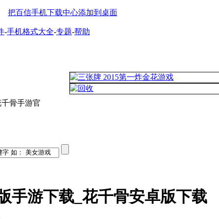
把百信手机下载中心添加到桌面
件
-
手机格式大全
-
专题
-
帮助
花千骨手游官
版手游下载_花千骨安卓版下载