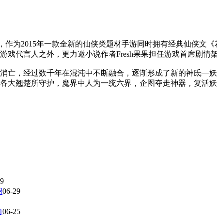
，作为2015年一款全新的仙侠类题材手游同时拥有经典仙侠文
戏代言人之外，更力邀小说作者Fresh果果担任游戏首席剧情
消亡，经过数千年在混沌中不断融合，逐渐形成了新的神氐—妖
各大翘楚所守护，魔界中人为一统六界，企图夺走神器，复活妖
击感和丰富的战斗元素，结合酷炫的特效展现，同时完美还原电
对仙侠类游戏的定位，是一款不折不扣的精品级重度手游。
29
绍
06-29
力
06-25