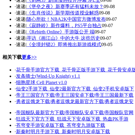
·速递|
《剑网3》剧情预热拉开序幕 JPL全
09-08
·速递|
《堡垒之夜》新赛季还有猛料未放？
09-08
·速递|
《生肖传说》新学期传道授业解惑
09-08
·速递|
随心所欲！NBA2K中国官方微博发布
09-07
·速递|
《寂静岭》新作爆料，PS5平台独占
09-07
·速递|
《Rebirth Online》手游版公开 端
09-07
·速递|
寻访《画江山》中的大牛 这些历史
09-07
·速递|
《全境封锁2》即将推出新游戏模式
09-05
相关下载
更多>>
·
花千骨手游官方下载_花千骨正版手游下载_花千骨安卓
·
发条骑士(Wind-Up Knight) v1.1
·
细胞星球 Cell Planet v1.0
·
仙变2手游下载_仙变2最新官方下载_仙变2手机安卓版下
·
帝王三国官方下载|帝王三国安卓下载|帝王三国最新下载
·
勇者逗饿龙下载|勇者逗饿龙最新官方下载|勇者逗饿龙安
·
帝国舰队最新官方下载|帝国舰队安卓下载|帝国舰队官网
·
狂战天下官方下载_狂战天下安卓版下载_热血PK手游
·
苍穹变手游安卓版下载_苍穹变九游版下载
·
新秦时明月手游下载_新秦时明月安卓版下载