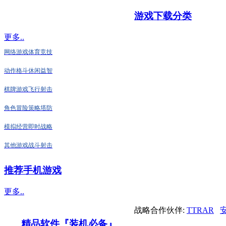
游戏下载分类
更多..
网络游戏
体育竞技
动作格斗
休闲益智
棋牌游戏
飞行射击
角色冒险
策略塔防
模拟经营
即时战略
其他游戏
战斗射击
推荐手机游戏
更多..
战略合作伙伴:
TTRAR
精品软件『装机必备』